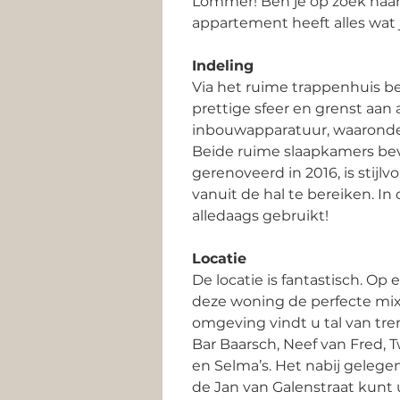
Lommer! Ben je op zoek naar
appartement heeft alles wat 
Indeling 
Via het ruime trappenhuis be
prettige sfeer en grenst aan
inbouwapparatuur, waaronder 
Beide ruime slaapkamers bev
gerenoveerd in 2016, is stijl
vanuit de hal te bereiken. In
alledaags gebruikt! 
Locatie
De locatie is fantastisch. O
deze woning de perfecte mix v
omgeving vindt u tal van tre
Bar Baarsch, Neef van Fred,
en Selma’s. Het nabij gelege
de Jan van Galenstraat kunt 