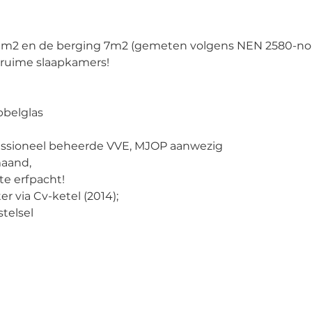
m2 en de berging 7m2 (gemeten volgens NEN 2580-no
 ruime slaapkamers! 
bbelglas 
essioneel beheerde VVE, MJOP aanwezig 
maand, 
e erfpacht! 
via Cv-ketel (2014); 
telsel