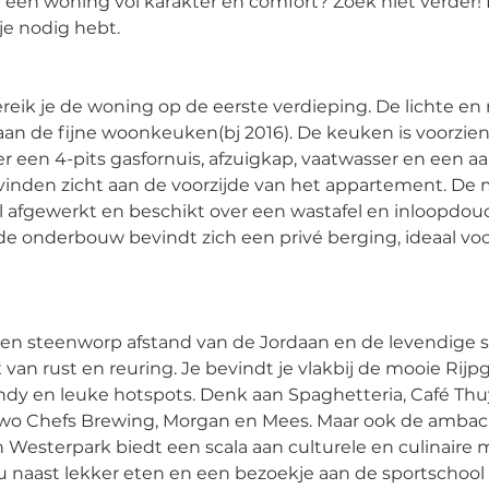
 een woning vol karakter en comfort? Zoek niet verder!
je nodig hebt. 
reik je de woning op de eerste verdieping. De lichte e
 aan de fijne woonkeuken(bj 2016). De keuken is voorzien
een 4-pits gasfornuis, afzuigkap, vaatwasser en een aa
inden zicht aan de voorzijde van het appartement. De
vol afgewerkt en beschikt over een wastafel en inloopdouch
 de onderbouw bevindt zich een privé berging, ideaal voor
p een steenworp afstand van de Jordaan en de levendige 
an rust en reuring. Je bevindt je vlakbij de mooie Rijpgr
ndy en leuke hotspots. Denk aan Spaghetteria, Café Thuy
 Two Chefs Brewing, Morgan en Mees. Maar ook de ambach
n Westerpark biedt een scala aan culturele en culinaire
u naast lekker eten en een bezoekje aan de sportschool