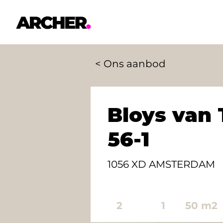
< Ons aanbod
Bloys van 
56-1
1056 XD AMSTERDAM
2
1
50 m2