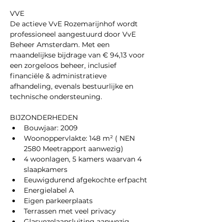
VVE
De actieve VvE Rozemarijnhof wordt 
professioneel aangestuurd door VvE 
Beheer Amsterdam. Met een 
maandelijkse bijdrage van € 94,13 voor 
een zorgeloos beheer, inclusief 
financiële & administratieve 
afhandeling, evenals bestuurlijke en 
technische ondersteuning.
BIJZONDERHEDEN
Bouwjaar: 2009
Woonoppervlakte: 148 m² ( NEN 
2580 Meetrapport aanwezig)
4 woonlagen, 5 kamers waarvan 4 
slaapkamers
Eeuwigdurend afgekochte erfpacht
Energielabel A
Eigen parkeerplaats
Terrassen met veel privacy
Glasvezelaansluiting aanwezig