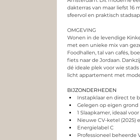
Amsterdam. Dit moderne ééns
dakterras van maar liefst 16
sfeervol en praktisch stadsap
OMGEVING
Wonen in de levendige Kinke
met een unieke mix van gezel
Foodhallen, tal van cafés, bo
fiets naar de Jordaan. Dankz
dé ideale plek voor wie stad
licht appartement met moder
BIJZONDERHEDEN
Instapklaar en direct te 
Gelegen op eigen grond 
1 Slaapkamer, ideaal voor 
Nieuwe CV-ketel (2025) 
Energielabel C 
Professioneel beheerde V