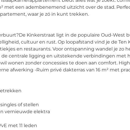
laapkamerappartement biedt alles wat je zoekt: comfor
 m² met een adembenemend uitzicht over de stad. Perfect
partement, waar je zó in kunt trekken. 
rbuurt?De Kinkerstraat ligt in de populaire Oud-West b
ligheid, cultuur en rust. Op loopafstand vind je de Ten 
etiekjes en restaurants. Voor ontspanning wandel je zo he
ij de centrale ligging en uitstekende verbindingen met h
s wil wonen zonder concessies te doen aan comfort. High
ne afwerking -Ruim privé dakterras van 16 m² met prac
betrekken 
singles of stellen 
en vernieuwde elektra 
vE met 11 leden 