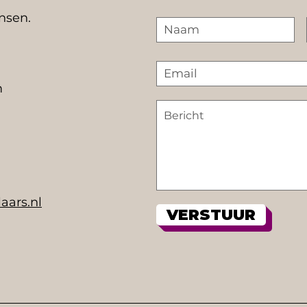
ensen.
m
aars.nl
VERSTUUR