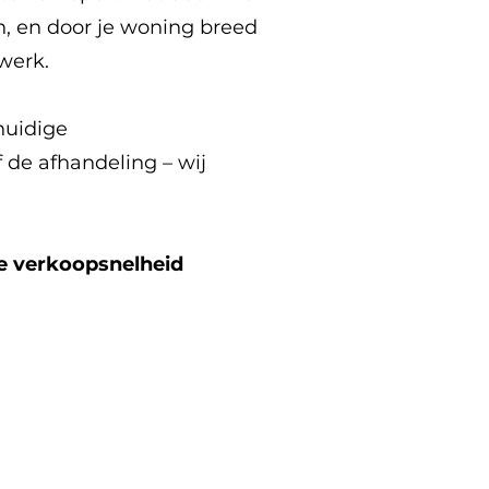
n, en door je woning breed
werk.
huidige
 de afhandeling – wij
de verkoopsnelheid