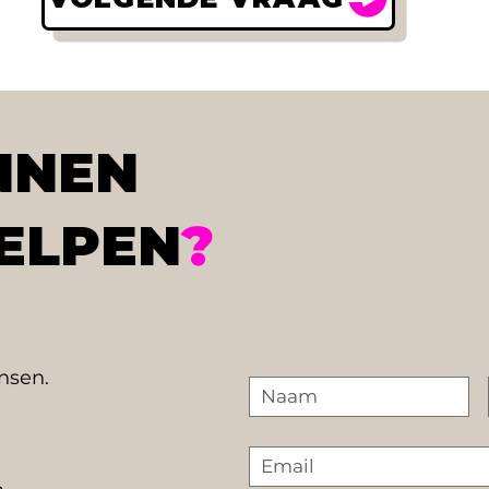
NNEN
ELPEN
?
ensen.