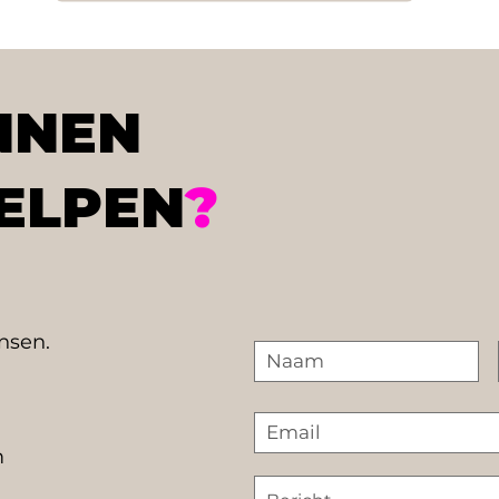
NNEN
ELPEN
?
ensen.
m